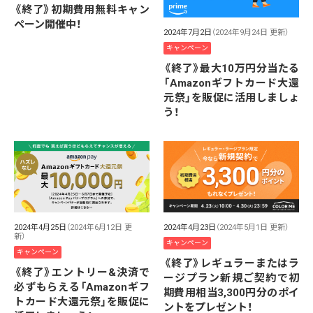
《終了》初期費用無料キャン
ペーン開催中！
2024年7月2日
（2024年9月24日 更新）
キャンペーン
《終了》最大10万円分当たる
「Amazonギフトカード大還
元祭」を販促に活用しましょ
う！
2024年4月25日
（2024年6月12日 更
2024年4月23日
（2024年5月1日 更新）
新）
キャンペーン
キャンペーン
《終了》レギュラーまたはラ
《終了》エントリー&決済で
ージプラン新規ご契約で初
必ずもらえる「Amazonギフ
期費用相当3,300円分のポイ
トカード大還元祭」を販促に
ントをプレゼント！