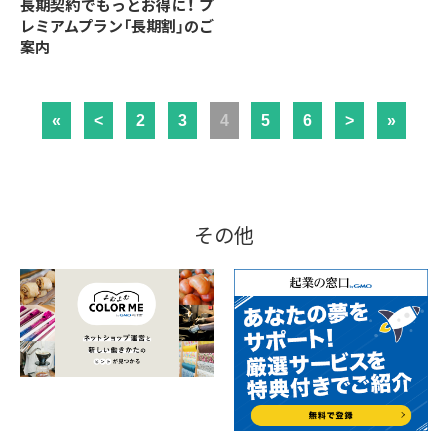
長期契約でもっとお得に！ プ
レミアムプラン「長期割」のご
案内
«
<
2
3
4
5
6
>
»
その他