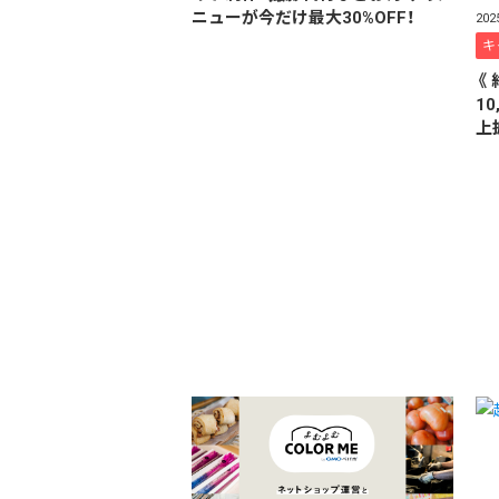
ニューが今だけ最大30%OFF！
20
キ
《
1
上