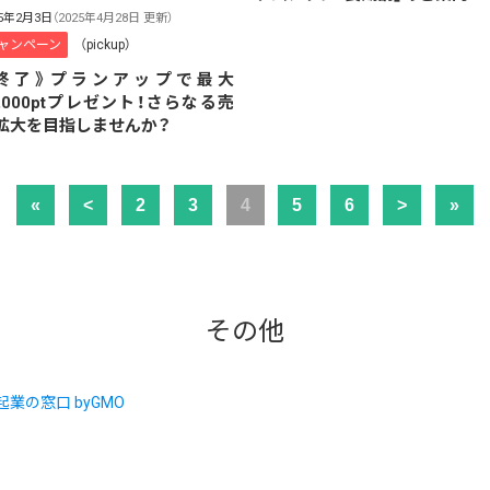
25年2月3日
（2025年4月28日 更新）
ャンペーン
（pickup）
終了》プランアップで最大
0,000ptプレゼント！さらなる売
拡大を目指しませんか？
«
<
2
3
4
5
6
>
»
その他