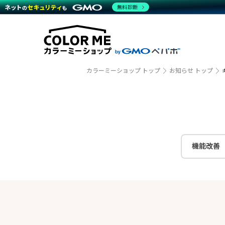
商材一覧を見る
無料診断
越境E
代行
運営サポート
機能一覧を見る
プラ
事例
料金
事例
デザイ
ブラン
サポート一覧を見る
プレミ
事例イ
プラン・料金一覧を見る
設定代
さまざ
お役立ち資料を見る
ラージ
ショッ
カラーミーショップ トップ
お知らせ トップ
開発・
売上に
レギュ
ショッ
顧客ロ
モバイ
機能改善
複数店