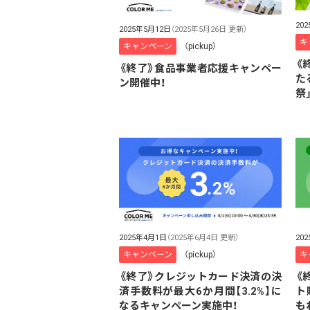
20
2025年5月12日
（2025年5月26日 更新）
キ
キャンペーン
（pickup）
《
《終了》食品事業者応援キャンペー
た
ン開催中！
祭
2025年4月1日
（2025年6月4日 更新）
20
キャンペーン
（pickup）
キ
《終了》クレジットカード決済の決
《
済手数料が最大6か月間【3.2%】に
ト
なるキャンペーン実施中！
も