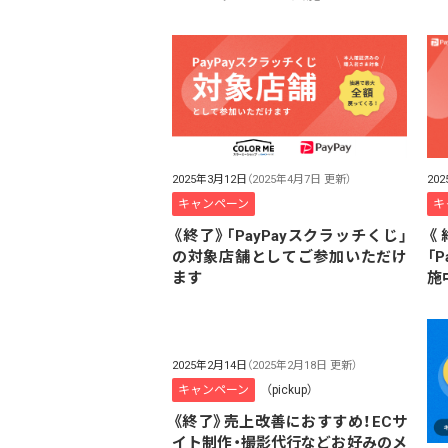
20
2025年3月12日
（2025年4月7日 更新）
キ
キャンペーン
《
《終了》「PayPayスクラッチくじ」
「
の対象店舗としてご参加いただけ
施
ます
2025年2月14日
（2025年2月18日 更新）
キャンペーン
（pickup）
《終了》売上改善におすすめ！ECサ
イト制作・撮影代行などお好みのメ