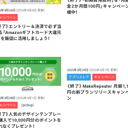
《終了》「初期費用無料」＆「月
金2か月間100円」キャンペー
25年4月24日
（2025年6月4日 更新）
催中！
ャンペーン
終了》エントリー＆決済で必ず当
る「Amazonギフトカード大還元
」を販促に活用しましょう！
2025年3月24日
（2025年4月7日 更新）
アプリストア
キャンペーン
《終了》MakeRepeater 月額1,
円の新プランリリースキャン
ン
25年3月28日
（2025年4月1日 更新）
ャンペーン
（pickup）
終了》人気のデザインテンプレー
購入で10,000円分のポイントを
れなくプレゼント！