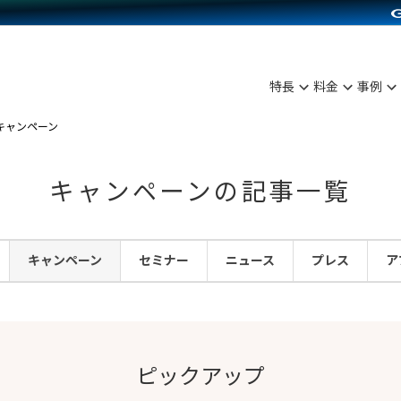
C（海外販売）
雑貨販売
サービスを見る
運営ノウハウを見る
ンを見る
プランを比較する
を見る
事例資料をみる
ン制作代行
イベント・セミナー
ディングの強化
アム
料金シミュレーション
ンタビュー
食品
特長
料金
事例
行
コミュニティイベントCarty
まな販売方法
他社サービスとの比較
プ事例
ファッション
キャンペーン
API連携代行
よむよむカラーミー
つながる集客
ラー
雑貨
YouTubeチャンネル
ピングカート
キャンペーンの記事一覧
イヤリティを向上
ルアプリ
キャンペーン
セミナー
ニュース
プレス
ア
舗との連携
ピックアップ