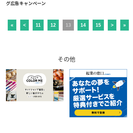
グ広告キャンペーン
«
<
11
12
13
14
15
>
»
その他