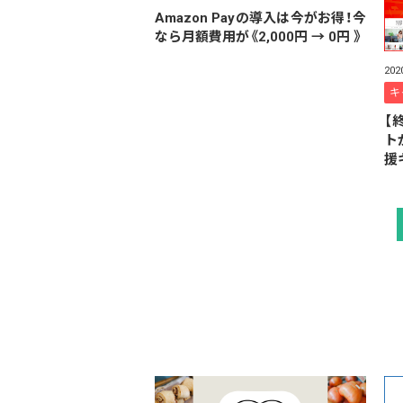
Amazon Payの導入は今がお得！今
なら月額費用が《2,000円 → 0円 》
20
キ
【
ト
援