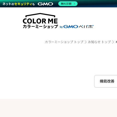
商材一覧を見る
無料診断
越境E
代行
運営サポート
機能一覧を見る
プラ
事例
料金
事例
デザイ
ブラン
サポート一覧を見る
プレミ
事例イ
プラン・料金一覧を見る
設定代
さまざ
お役立ち資料を見る
ラージ
ショッ
開発・
売上に
カラーミーショップ トップ
お知らせ トップ
レギュ
ショッ
顧客ロ
モバイ
機能改善
複数店