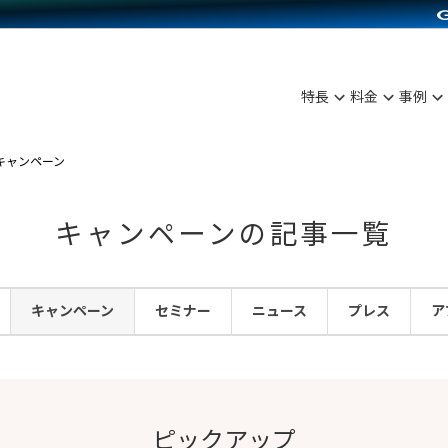
C（海外販売）
雑貨販売
サービスを見る
運営ノウハウを見る
ンを見る
プランを比較する
を見る
事例資料をみる
ン制作代行
イベント・セミナー
ディングの強化
アム
料金シミュレーション
ンタビュー
食品
特長
料金
事例
行
コミュニティイベントCarty
まな販売方法
他社サービスとの比較
プ事例
ファッション
API連携代行
よむよむカラーミー
つながる集客
キャンペーン
ラー
雑貨
YouTubeチャンネル
ピングカート
キャンペーンの記事一覧
イヤリティを向上
ルアプリ
キャンペーン
セミナー
ニュース
プレス
ア
舗との連携
ピックアップ