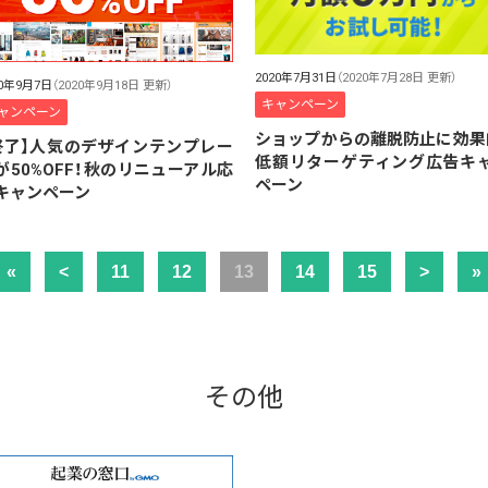
2020年7月31日
（2020年7月28日 更新）
20年9月7日
（2020年9月18日 更新）
キャンペーン
ャンペーン
ショップからの離脱防止に効果
終了】人気のデザインテンプレー
低額リターゲティング広告キ
が50%OFF！秋のリニューアル応
ペーン
キャンペーン
«
<
11
12
13
14
15
>
»
その他