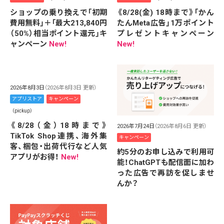
ショップの乗り換えで「初期
《8/28(金) 18時まで》「かん
費用無料」＋「最大213,840円
たんMeta広告」1万ポイント
（50%）相当ポイント還元」キ
プレゼントキャンペーン
ャンペーン
New!
New!
2026年8月3日
（2026年8月3日 更新）
アプリストア
キャンペーン
（pickup）
《8/28（金）18時まで》
2026年7月24日
（2026年8月6日 更新）
TikTok Shop連携、海外集
キャンペーン
客、梱包・出荷代行など人気
約5分のお申し込みで利用可
アプリがお得！
New!
能！ChatGPTも配信面に加わ
った広告で再訪を促しませ
んか？