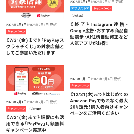
2026年7月1日
（2026年7月30日 更新）
アプリストア
キャンペーン
（pickup）
《終了》Instagram連携・
2026年7月1日
（2026年7月1日 更新）
Google広告・おすすめ商品自
キャンペーン
動表示・AI住所自動修正など
《7/31(金)まで》「PayPayス
人気アプリがお得！
クラッチくじ」の対象店舗と
してご参加いただけます
2026年6月9日
（2026年8月4日 更新）
キャンペーン
《12/31(木)まで》はじめての
Amazon Payでもれなく最大
2026年7月1日
（2026年7月7日 更新）
20%還元！購入者向けキャン
キャンペーン
（pickup）
ペーンをご活用ください
《7/31(金)まで》販促にも活
用できる「PayPay」月額無料
キャンペーン実施中