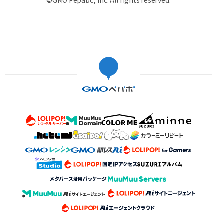
©GMO Pepabo, Inc. All rights reserved.