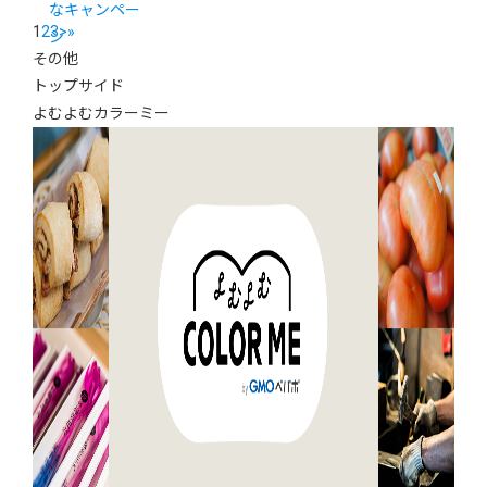
なキャンペー
1
2
3
>
»
ン
その他
トップサイド
よむよむカラーミー