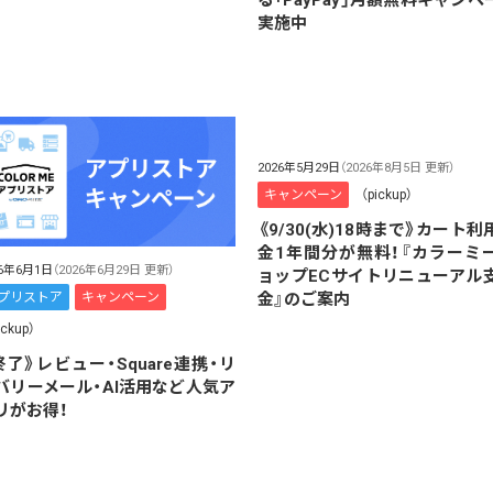
実施中
2026年5月29日
（2026年8月5日 更新）
キャンペーン
（pickup）
《9/30(水)18時まで》カート利
金1年間分が無料！『カラーミ
26年6月1日
（2026年6月29日 更新）
ョップECサイトリニューアル
プリストア
キャンペーン
金』のご案内
ickup）
終了》レビュー・Square連携・リ
バリーメール・AI活用など人気ア
リがお得！