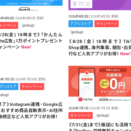
2026年8月3日
（2026年8月3日 更新）
26年8月4日
（2026年8月4日 更新）
アプリストア
キャンペーン
ャンペーン
（pickup）
（pickup）
8/28(金) 18時まで》「かんたん
eta広告」1万ポイントプレゼント
《8/28（金）18時まで》TikT
ャンペーン
New!
Shop連携、海外集客、梱包・出
行など人気アプリがお得！
New!
26年7月1日
（2026年7月30日 更新）
プリストア
キャンペーン
ickup）
了》Instagram連携・Google広
2026年7月1日
（2026年7月7日 更新）
・おすすめ商品自動表示・AI住所
キャンペーン
（pickup）
動修正など人気アプリがお得！
《7/31(金)まで》販促にも活用
る「PayPay」月額無料キャンペ