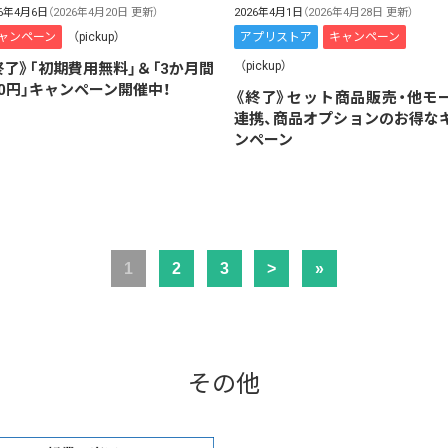
26年4月6日
（2026年4月20日 更新）
2026年4月1日
（2026年4月28日 更新）
ャンペーン
（pickup）
アプリストア
キャンペーン
（pickup）
終了》「初期費用無料」＆「3か月間
00円」キャンペーン開催中！
《終了》セット商品販売・他モ
連携、商品オプションのお得な
ンペーン
1
2
3
>
»
その他