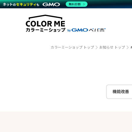
商材一覧を見る
無料診断
越境E
代行
運営サポート
機能一覧を見る
プラ
事例
料金
事例
デザイ
ブラン
サポート一覧を見る
プレミ
事例イ
プラン・料金一覧を見る
設定代
さまざ
お役立ち資料を見る
ラージ
ショッ
開発・
売上に
カラーミーショップ トップ
お知らせ トップ
レギュ
ショッ
顧客ロ
モバイ
機能改善
複数店