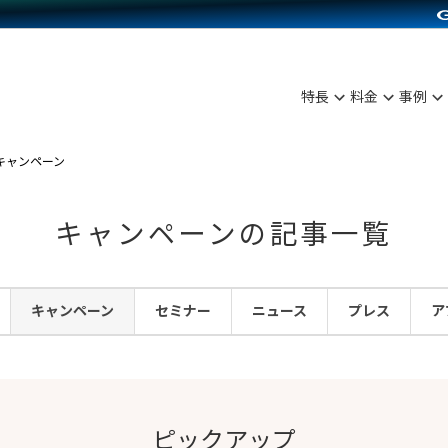
C（海外販売）
雑貨販売
サービスを見る
運営ノウハウを見る
ンを見る
プランを比較する
を見る
事例資料をみる
ン制作代行
イベント・セミナー
ディングの強化
アム
料金シミュレーション
ンタビュー
食品
特長
料金
事例
行
コミュニティイベントCarty
まな販売方法
他社サービスとの比較
プ事例
ファッション
API連携代行
よむよむカラーミー
つながる集客
キャンペーン
ラー
雑貨
YouTubeチャンネル
ピングカート
キャンペーンの記事一覧
イヤリティを向上
ルアプリ
キャンペーン
セミナー
ニュース
プレス
ア
舗との連携
ピックアップ