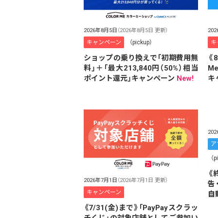
2026年8月5日
（2026年8月5日 更新）
20
キャンペーン
（pickup）
キ
ショップの乗り換えで「初期費用無
《
料」＋「最大213,840円（50%）相当
M
ポイント還元」キャンペーン
New!
キ
20
ア
（p
《終
2026年7月1日
（2026年7月1日 更新）
告
キャンペーン
自
《7/31(金)まで》「PayPayスクラッ
チくじ」の対象店舗としてご参加い