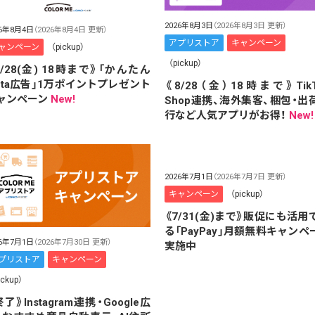
2026年8月3日
（2026年8月3日 更新）
26年8月4日
（2026年8月4日 更新）
アプリストア
キャンペーン
ャンペーン
（pickup）
（pickup）
8/28(金) 18時まで》「かんたん
eta広告」1万ポイントプレゼント
《8/28（金）18時まで》TikT
ャンペーン
New!
Shop連携、海外集客、梱包・出
行など人気アプリがお得！
New!
2026年7月1日
（2026年7月7日 更新）
キャンペーン
（pickup）
《7/31(金)まで》販促にも活用
る「PayPay」月額無料キャンペ
26年7月1日
（2026年7月30日 更新）
実施中
プリストア
キャンペーン
ickup）
了》Instagram連携・Google広