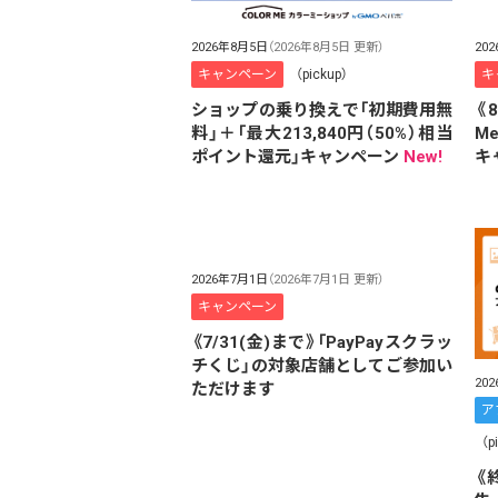
2026年8月5日
（2026年8月5日 更新）
20
キャンペーン
（pickup）
キ
ショップの乗り換えで「初期費用無
《
料」＋「最大213,840円（50%）相当
M
ポイント還元」キャンペーン
New!
キ
2026年7月1日
（2026年7月1日 更新）
キャンペーン
《7/31(金)まで》「PayPayスクラッ
チくじ」の対象店舗としてご参加い
20
ただけます
ア
（p
《終