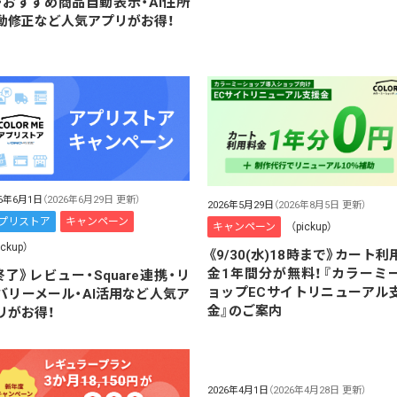
・おすすめ商品自動表示・AI住所
動修正など人気アプリがお得！
26年6月1日
（2026年6月29日 更新）
2026年5月29日
（2026年8月5日 更新）
プリストア
キャンペーン
キャンペーン
（pickup）
ickup）
《9/30(水)18時まで》カート利
金1年間分が無料！『カラーミ
終了》レビュー・Square連携・リ
ョップECサイトリニューアル
バリーメール・AI活用など人気ア
金』のご案内
リがお得！
2026年4月1日
（2026年4月28日 更新）