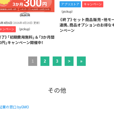
アプリストア
キャンペーン
（pickup）
《終了》セット商品販売・他モ
26年4月6日
（2026年4月20日 更新）
連携、商品オプションのお得な
ャンペーン
（pickup）
ンペーン
終了》「初期費用無料」＆「3か月間
00円」キャンペーン開催中！
1
2
3
>
»
その他