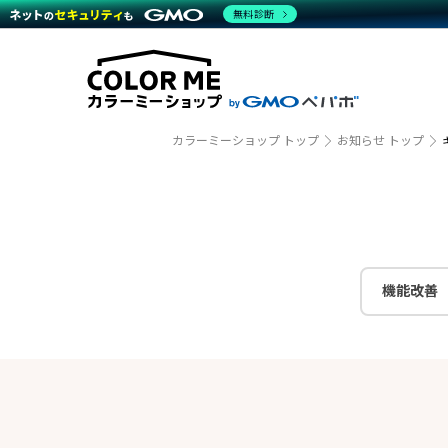
商材一覧を見る
無料診断
越境E
代行
運営サポート
機能一覧を見る
プラ
事例
料金
事例
デザイ
ブラン
サポート一覧を見る
プレミ
事例イ
プラン・料金一覧を見る
設定代
さまざ
お役立ち資料を見る
ラージ
ショッ
カラーミーショップ トップ
お知らせ トップ
開発・
売上に
レギュ
ショッ
顧客ロ
モバイ
機能改善
複数店