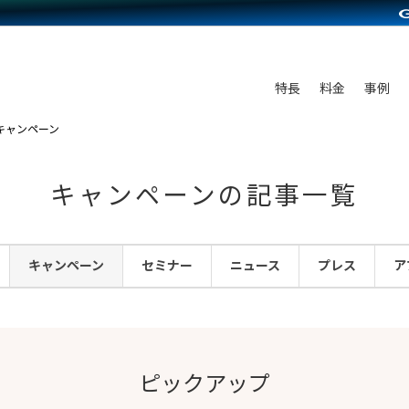
C（海外販売）
雑貨販売
サービスを見る
運営ノウハウを見る
ンを見る
プランを比較する
を見る
事例資料をみる
ン制作代行
イベント・セミナー
ディングの強化
アム
料金シミュレーション
ンタビュー
食品
特長
料金
事例
行
コミュニティイベントCarty
まな販売方法
他社サービスとの比較
プ事例
ファッション
キャンペーン
API連携代行
よむよむカラーミー
つながる集客
ラー
雑貨
YouTubeチャンネル
ピングカート
キャンペーンの記事一覧
イヤリティを向上
ルアプリ
キャンペーン
セミナー
ニュース
プレス
ア
舗との連携
ピックアップ