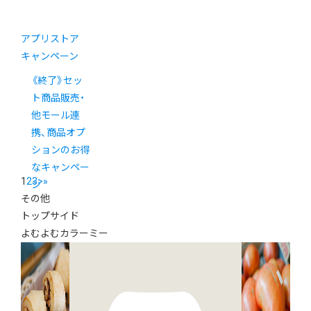
アプリストア
キャンペーン
《終了》セッ
ト商品販売・
他モール連
携、商品オプ
ションのお得
なキャンペー
1
2
3
>
»
ン
その他
トップサイド
よむよむカラーミー