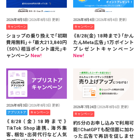
2026年8月5日
（2026年8月5日 更新）
2026年8月4日
（2026年8月4日 更新）
キャンペーン
キャンペーン
ショップの乗り換えで「初期
《8/28(金) 18時まで》「かん
費用無料」＋「最大213,840円
たんMeta広告」1万ポイント
（50%）相当ポイント還元」キ
プレゼントキャンペーン
ャンペーン
New!
New!
2026年8月3日
（2026年8月3日 更新）
2026年7月24日
（2026年8月6日 更新）
アプリストア
キャンペーン
キャンペーン
《8/28（金）18時まで》
約5分のお申し込みで利用可
TikTok Shop連携、海外集
能！ChatGPTも配信面に加わ
客、梱包・出荷代行など人気
った広告で再訪を促しませ