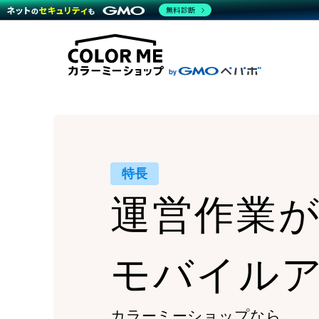
商材一覧を見る
無料診断
Wor
代行
運営サポート
機能一覧を見る
プラ
越境
料金
事例
デザ
事例
サポート一覧を見る
プレ
ブラ
事例
設定
プラン・料金一覧を見る
ラー
お役立ち資料を見る
さま
ショ
開発
レギ
売上
ショ
特長
顧客
運営作業
モバ
複数
モバイル
カラーミーショップなら、