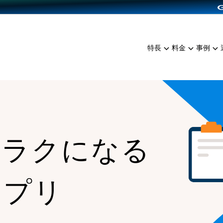
dPress導入
雑貨販売
サービスを見る
運営ノウハウを見る
ンを見る
プランを比較する
EC（海外販売）
を見る
事例資料をみる
イン制作代行
イベント・セミナー
ミアム
料金シミュレーション
特長
料金
事例
ンディングの強化
インタビュー
食品
代行
コミュニティイベントCart
ジ
他社サービスとの比較
ざまな販売方法
ップ事例
ファッション
・API連携代行
よむよむカラーミー
ュラー
につながる集客
雑貨
YouTubeチャンネル
ッピングカート
ロイヤリティを向上
がラクになる
イルアプリ
店舗との連携
アプリ