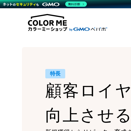
商材一覧を見る
無料診断
Wor
代行
運営サポート
機能一覧を見る
プラ
越境
料金
事例
デザ
事例
サポート一覧を見る
プレ
ブラ
事例
設定
プラン・料金一覧を見る
ラー
お役立ち資料を見る
さま
ショ
開発
レギ
売上
ショ
顧客
特長
モバ
顧客ロイ
複数
向上させ