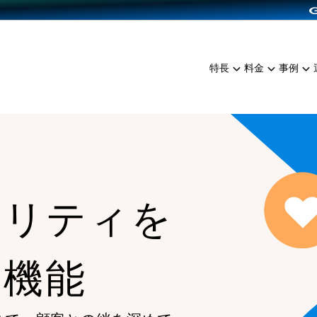
dPress導入
雑貨販売
サービスを見る
運営ノウハウを見る
ンを見る
プランを比較する
EC（海外販売）
を見る
事例資料をみる
イン制作代行
イベント・セミナー
ミアム
料金シミュレーション
特長
料金
事例
ンディングの強化
インタビュー
食品
代行
コミュニティイベントCart
ジ
他社サービスとの比較
ざまな販売方法
ップ事例
ファッション
・API連携代行
よむよむカラーミー
ュラー
につながる集客
雑貨
YouTubeチャンネル
ッピングカート
ロイヤリティを向上
イルアプリ
ヤリティを
店舗との連携
る機能