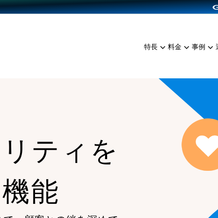
dPress導入
雑貨販売
サービスを見る
運営ノウハウを見る
ンを見る
プランを比較する
EC（海外販売）
を見る
事例資料をみる
イン制作代行
イベント・セミナー
ミアム
料金シミュレーション
特長
料金
事例
ンディングの強化
インタビュー
食品
代行
コミュニティイベントCart
ジ
他社サービスとの比較
ざまな販売方法
ップ事例
ファッション
・API連携代行
よむよむカラーミー
ュラー
につながる集客
雑貨
YouTubeチャンネル
ッピングカート
ロイヤリティを向上
イルアプリ
ヤリティを
店舗との連携
る機能