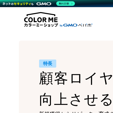
商材一覧を見る
無料診断
Wor
代行
運営サポート
機能一覧を見る
プラ
越境
料金
事例
デザ
事例
サポート一覧を見る
プレ
ブラ
事例
設定
プラン・料金一覧を見る
ラー
お役立ち資料を見る
さま
ショ
開発
レギ
売上
ショ
顧客
特長
モバ
顧客ロイ
複数
向上させ