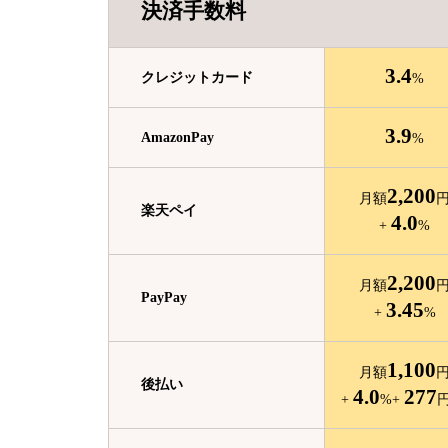
決済手数料
3.4
クレジット
カード
%
3.9
Amazon
Pay
%
2,200
月額
楽天ペイ
4.0
+
%
2,200
月額
PayPay
3.45
+
%
1,100
月額
後払い
4.0
277
+
%
+
円