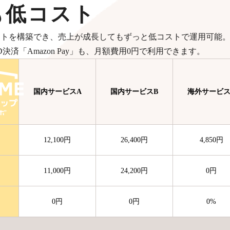
も低コスト
イトを構築でき、売上が成長してもずっと低コストで運用可能
決済「Amazon Pay」も、月額費用0円で利用できます。
国内サービスA
国内サービスB
海外サービス
12,100
円
26,400
円
4,850
円
11,000
円
24,200
円
0
円
0
円
0
円
0
%