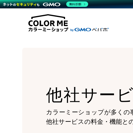
商材一覧を見る
無料診断
Wor
代行
運営サポート
機能一覧を見る
プラ
越境
料金
事例
デザ
事例
サポート一覧を見る
プレ
ブラ
事例
設定
プラン・料金一覧を見る
ラー
お役立ち資料を見る
さま
ショ
開発
レギ
売上
ショ
顧客
モバ
他社サー
複数
カラーミーショップが多くの
他社サービスの料金・機能と