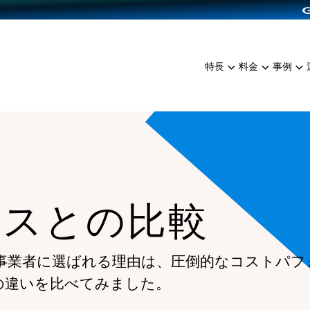
dPress導入
雑貨販売
サービスを見る
運営ノウハウを見る
ンを見る
プランを比較する
EC（海外販売）
を見る
事例資料をみる
イン制作代行
イベント・セミナー
ミアム
料金シミュレーション
特長
料金
事例
ンディングの強化
インタビュー
食品
代行
コミュニティイベントCart
ジ
他社サービスとの比較
ざまな販売方法
ップ事例
ファッション
・API連携代行
よむよむカラーミー
ュラー
につながる集客
雑貨
YouTubeチャンネル
ッピングカート
ロイヤリティを向上
イルアプリ
ビスとの比較
店舗との連携
事業者に選ばれる理由は、圧倒的なコストパフ
の違いを比べてみました。