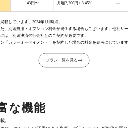
143
円〜
月額
2,200
円
+
3.45
%
—
載しています。2024年1月時点。
また、別途費用・オプション料金が発生する場合もございます。他社サ
用には、別途決済代行会社とのご契約が必要です。
ラン「カラーミーペイメント」を契約した場合の料金を参考にしていま
プラン一覧を見る
豊富な機能
搭載。