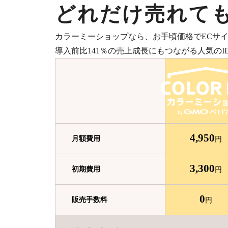
どれだけ売れて
カラーミーショップなら、お手頃価格でECサ
導入前比141％の売上成長にもつながる人気のID
4,950
月額費用
円
3,300
初期費用
円
0
販売
手数料
円