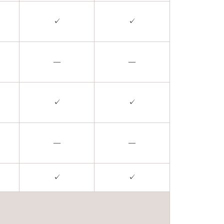
✓
✓
—
—
✓
✓
—
—
✓
✓