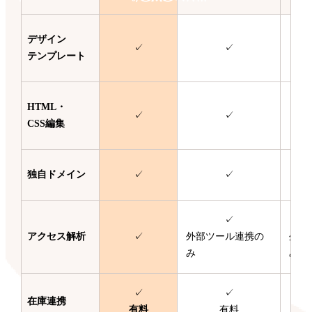
デザイン
✓
✓
テンプレート
HTML・
✓
✓
CSS編集
独自ドメイン
✓
✓
✓
アクセス解析
✓
外部ツール連携の
外部
み
み
✓
✓
在庫連携
有料
有料