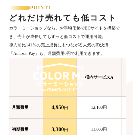
POINT1
どれだけ売れても低コスト
カラーミーショップなら、お手頃価格でECサイトを構築で
き、売上が成長してもずっと低コストで運用可能。
導入前比141％の売上成長にもつながる人気のID決済
「Amazon Pay」も、月額費用0円で利用できます。
国内サービスA
国
4,950
月額費用
12,100
円
円
3,300
初期費用
11,000
円
円