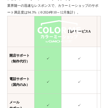
業界随一の迅速なレスポンスで、カラーミーショップのサポ
ート満足度は94.3%（※2024年10～12月集計）。
国内サービスA
国
開店サポート
✓
✓
（制作代行）
電話サポート
✓
✓
（国内のみ）
メール
✓
✓