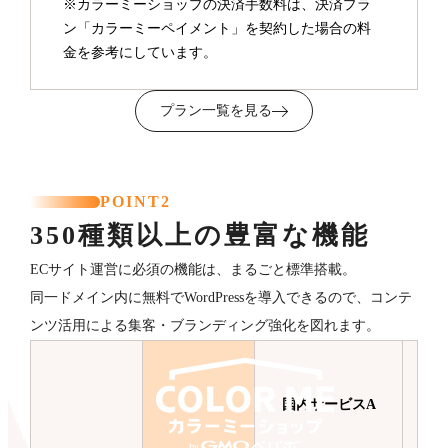
※カラーミーショップの決済手数料は、決済プラ
ン「カラーミーペイメント」を契約した場合の料
金を参考にしています。
プラン一覧を見る
POINT2
350種類以上の豊富な機能
ECサイト運営に必須の機能は、まるごと標準搭載。
同一ドメイン内に無料でWordPressを導入できるので、コンテ
ンツ活用による集客・ブランディング強化を図れます。
国内サービスA
国