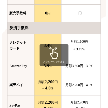
0
販売
手数料
0
円
円
決済手数料
月額
1,100
円
クレジット
3.4
月額
%
カード
+
3.19
%
スクロールできます
3.9
Amazon
Pay
月額
3,300
円
+
3.9
%
月額
%
2,200
月額
円
楽天ペイ
月額
2,200
円
+
4.0
%
4.0
+
%
2,200
月額
2,200
円
月額
円
PayPay