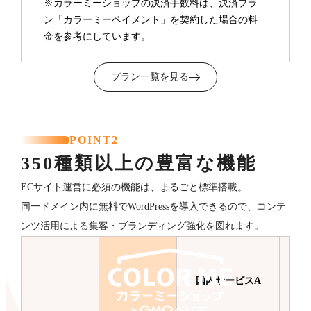
※カラーミーショップの決済手数料は、決済プラ
ン「カラーミーペイメント」を契約した場合の料
金を参考にしています。
プラン一覧を見る
POINT2
350種類以上の豊富な機能
ECサイト運営に必須の機能は、まるごと標準搭載。
同一ドメイン内に無料でWordPressを導入できるので、コンテ
ンツ活用による集客・ブランディング強化を図れます。
国内サービスA
国