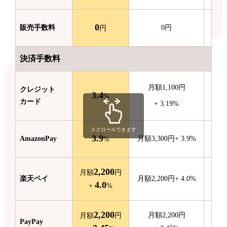
0
販売
手数料
0
円
円
決済手数料
月額
1,100
円
クレジット
3.4
月額
%
カード
+
3.19
%
スクロールできます
3.9
Amazon
Pay
月額
3,300
円
+
3.9
%
月額
%
2,200
月額
円
楽天ペイ
月額
2,200
円
+
4.0
%
4.0
+
%
2,200
月額
2,200
円
月額
円
PayPay