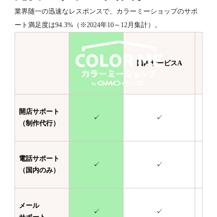
業界随一の迅速なレスポンスで、カラーミーショップのサポ
ート満足度は94.3%（※2024年10～12月集計）。
国内サービスA
国
開店サポート
✓
✓
（制作代行）
電話サポート
✓
✓
（国内のみ）
メール
✓
✓