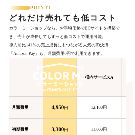
POINT1
どれだけ売れても低コスト
カラーミーショップなら、お手頃価格でECサイトを構築で
き、売上が成長してもずっと低コストで運用可能。
導入前比141％の売上成長にもつながる人気のID決済
「Amazon Pay」も、月額費用0円で利用できます。
国内サービスA
国
4,950
月額費用
12,100
円
円
3,300
初期費用
11,000
円
円