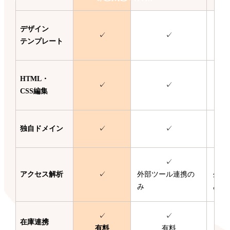
デザイン
✓
✓
テンプレート
HTML・
✓
✓
CSS編集
独自ドメイン
✓
✓
✓
アクセス解析
✓
外部ツール連携の
外部
み
み
✓
✓
在庫連携
有料
有料