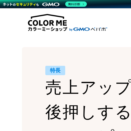
商材一覧を見る
無料診断
Wor
代行
運営サポート
機能一覧を見る
プラ
越境
料金
事例
デザ
事例
サポート一覧を見る
プレ
ブラ
事例
設定
プラン・料金一覧を見る
ラー
お役立ち資料を見る
さま
ショ
開発
レギ
売上
ショ
特長
顧客
売上アッ
モバ
複数
後押しす