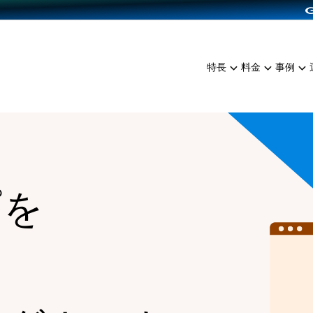
dPress導入
雑貨販売
サービスを見る
運営ノウハウを見る
ンを見る
プランを比較する
EC（海外販売）
を見る
事例資料をみる
イン制作代行
イベント・セミナー
ミアム
料金シミュレーション
特長
料金
事例
ンディングの強化
インタビュー
食品
代行
コミュニティイベントCart
ジ
他社サービスとの比較
ざまな販売方法
ップ事例
ファッション
・API連携代行
よむよむカラーミー
ュラー
につながる集客
雑貨
YouTubeチャンネル
ッピングカート
ロイヤリティを向上
プを
イルアプリ
店舗との連携
る