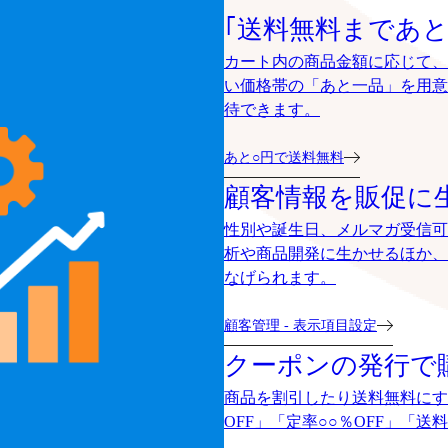
｢送料無料まであと
カート内の商品金額に応じて、
い価格帯の「あと一品」を用意
待できます。
あと○円で送料無料
顧客情報を販促に
性別や誕生日、メルマガ受信可
析や商品開発に生かせるほか、
なげられます。
顧客管理 - 表示項目設定
クーポンの発行で
商品を割引したり送料無料にす
OFF」「定率○○％OFF」「