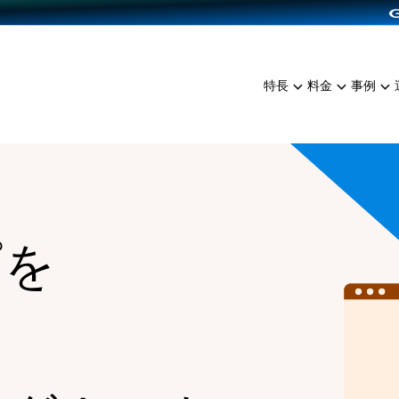
dPress導入
雑貨販売
サービスを見る
運営ノウハウを見る
ンを見る
プランを比較する
EC（海外販売）
を見る
事例資料をみる
イン制作代行
イベント・セミナー
ミアム
料金シミュレーション
特長
料金
事例
ンディングの強化
インタビュー
食品
代行
コミュニティイベントCart
ジ
他社サービスとの比較
ざまな販売方法
ップ事例
ファッション
・API連携代行
よむよむカラーミー
ュラー
につながる集客
雑貨
YouTubeチャンネル
ッピングカート
ロイヤリティを向上
プを
イルアプリ
店舗との連携
る