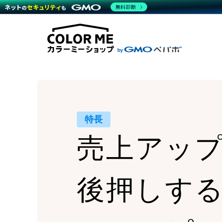
商材一覧を見る
無料診断
Wor
代行
運営サポート
機能一覧を見る
プラ
越境
料金
事例
デザ
事例
サポート一覧を見る
プレ
ブラ
事例
設定
プラン・料金一覧を見る
ラー
お役立ち資料を見る
さま
ショ
開発
レギ
売上
ショ
特長
顧客
売上アッ
モバ
複数
後押しす