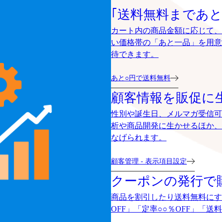
｢送料無料まであと
カート内の商品金額に応じて、
い価格帯の「あと一品」を用意
待できます。
あと○円で送料無料
顧客情報を販促に
性別や誕生日、メルマガ受信可
析や商品開発に生かせるほか、
なげられます。
顧客管理 - 表示項目設定
クーポンの発行で
商品を割引したり送料無料にす
OFF」「定率○○％OFF」「