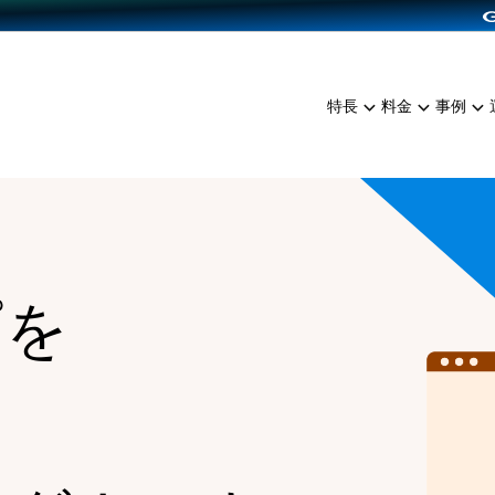
dPress導入
雑貨販売
サービスを見る
運営ノウハウを見る
ンを見る
プランを比較する
EC（海外販売）
を見る
事例資料をみる
イン制作代行
イベント・セミナー
ミアム
料金シミュレーション
特長
料金
事例
ンディングの強化
インタビュー
食品
代行
コミュニティイベントCart
ジ
他社サービスとの比較
ざまな販売方法
ップ事例
ファッション
・API連携代行
よむよむカラーミー
ュラー
につながる集客
雑貨
YouTubeチャンネル
ッピングカート
ロイヤリティを向上
プを
イルアプリ
店舗との連携
る