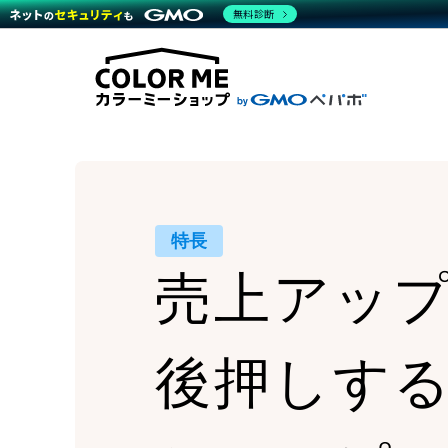
商材一覧を見る
無料診断
Wor
代行
運営サポート
機能一覧を見る
プラ
越境
料金
事例
デザ
事例
サポート一覧を見る
プレ
ブラ
事例
設定
プラン・料金一覧を見る
ラー
お役立ち資料を見る
さま
ショ
開発
レギ
売上
ショ
特長
顧客
売上アッ
モバ
複数
後押しす