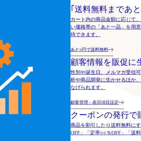
｢送料無料まであと
カート内の商品金額に応じて、
い価格帯の「あと一品」を用意
待できます。
あと○円で送料無料
顧客情報を販促に
性別や誕生日、メルマガ受信可
析や商品開発に生かせるほか、
なげられます。
顧客管理 - 表示項目設定
クーポンの発行で
商品を割引したり送料無料にす
OFF」「定率○○％OFF」「