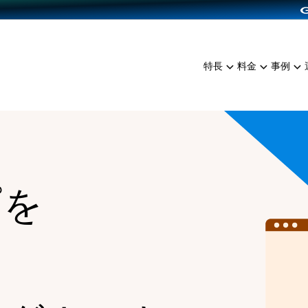
dPress導入
雑貨販売
サービスを見る
運営ノウハウを見る
ンを見る
プランを比較する
EC（海外販売）
を見る
事例資料をみる
イン制作代行
イベント・セミナー
ミアム
料金シミュレーション
特長
料金
事例
ンディングの強化
インタビュー
食品
代行
コミュニティイベントCart
ジ
他社サービスとの比較
ざまな販売方法
ップ事例
ファッション
・API連携代行
よむよむカラーミー
ュラー
につながる集客
雑貨
YouTubeチャンネル
ッピングカート
ロイヤリティを向上
プを
イルアプリ
店舗との連携
る