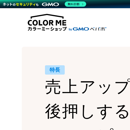
商材一覧を見る
無料診断
Wor
代行
運営サポート
機能一覧を見る
プラ
越境
料金
事例
デザ
事例
サポート一覧を見る
プレ
ブラ
事例
設定
プラン・料金一覧を見る
ラー
お役立ち資料を見る
さま
ショ
開発
レギ
売上
ショ
特長
顧客
売上アッ
モバ
複数
後押しす