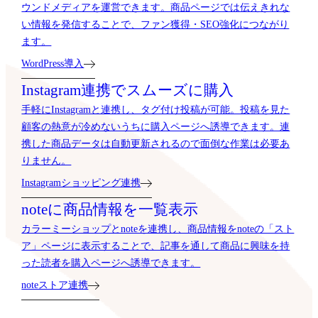
ウンドメディアを運営できます。商品ページでは伝えきれな
い情報を発信することで、ファン獲得・SEO強化につながり
ます。
WordPress導入
Instagram連携でスムーズに購入
手軽にInstagramと連携し、タグ付け投稿が可能。投稿を見た
顧客の熱意が冷めないうちに購入ページへ誘導できます。連
携した商品データは自動更新されるので面倒な作業は必要あ
りません。
Instagramショッピング連携
noteに商品情報を一覧表示
カラーミーショップとnoteを連携し、商品情報をnoteの「スト
ア」ページに表示することで、記事を通して商品に興味を持
った読者を購入ページへ誘導できます。
noteストア連携