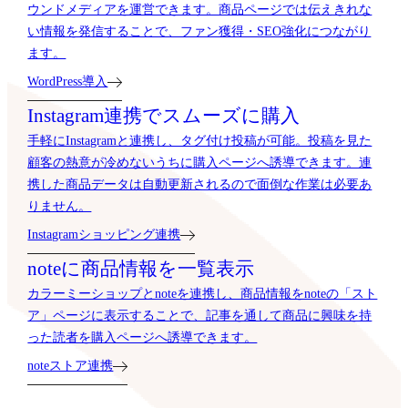
ウンドメディアを運営できます。商品ページでは伝えきれな
い情報を発信することで、ファン獲得・SEO強化につながり
ます。
WordPress導入
Instagram連携でスムーズに購入
手軽にInstagramと連携し、タグ付け投稿が可能。投稿を見た
顧客の熱意が冷めないうちに購入ページへ誘導できます。連
携した商品データは自動更新されるので面倒な作業は必要あ
りません。
Instagramショッピング連携
noteに商品情報を一覧表示
カラーミーショップとnoteを連携し、商品情報をnoteの「スト
ア」ページに表示することで、記事を通して商品に興味を持
った読者を購入ページへ誘導できます。
noteストア連携