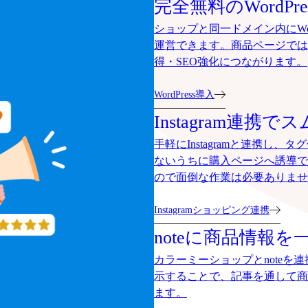
完全無料のWordP
ショップと同一ドメイン内にWo
運営できます。商品ページでは
得・SEO強化につながります。
WordPress導入
Instagram連携
手軽にInstagramと連携し
ないうちに購入ページへ誘導で
ので面倒な作業は必要ありませ
Instagramショッピング連携
noteに商品情報を
カラーミーショップとnoteを
示することで、記事を通して商
ます。