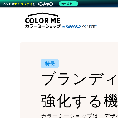
商材一覧を見る
無料診断
Wor
代行
運営サポート
機能一覧を見る
プラ
越境
料金
事例
デザ
事例
サポート一覧を見る
プレ
ブラ
事例
設定
プラン・料金一覧を見る
ラー
お役立ち資料を見る
さま
ショ
開発
レギ
売上
ショ
特長
顧客
ブランデ
モバ
複数
強化する
カラーミーショップは、
デザ