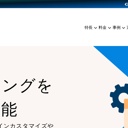
dPress導入
雑貨販売
サービスを見る
運営ノウハウを見る
ンを見る
プランを比較する
EC（海外販売）
を見る
事例資料をみる
イン制作代行
イベント・セミナー
ミアム
料金シミュレーション
特長
料金
事例
ンディングの強化
インタビュー
食品
代行
コミュニティイベントCart
ジ
他社サービスとの比較
ざまな販売方法
ップ事例
ファッション
・API連携代行
よむよむカラーミー
ュラー
につながる集客
雑貨
YouTubeチャンネル
ッピングカート
ロイヤリティを向上
ィングを
イルアプリ
店舗との連携
機能
インカスタマイズや