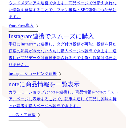
ウンドメディアを運営できます。商品ページでは伝えきれな
い情報を発信することで、ファン獲得・SEO強化につながり
ます。
WordPress導入
Instagram連携でスムーズに購入
手軽にInstagramと連携し、タグ付け投稿が可能。投稿を見た
顧客の熱意が冷めないうちに購入ページへ誘導できます。連
携した商品データは自動更新されるので面倒な作業は必要あ
りません。
Instagramショッピング連携
noteに商品情報を一覧表示
カラーミーショップとnoteを連携し、商品情報をnoteの「スト
ア」ページに表示することで、記事を通して商品に興味を持
った読者を購入ページへ誘導できます。
noteストア連携