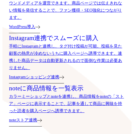
ウンドメディアを運営できます。商品ページでは伝えきれな
い情報を発信することで、ファン獲得・SEO強化につながり
ます。
WordPress導入
Instagram連携でスムーズに購入
手軽にInstagramと連携し、タグ付け投稿が可能。投稿を見た
顧客の熱意が冷めないうちに購入ページへ誘導できます。連
携した商品データは自動更新されるので面倒な作業は必要あ
りません。
Instagramショッピング連携
noteに商品情報を一覧表示
カラーミーショップとnoteを連携し、商品情報をnoteの「スト
ア」ページに表示することで、記事を通して商品に興味を持
った読者を購入ページへ誘導できます。
noteストア連携