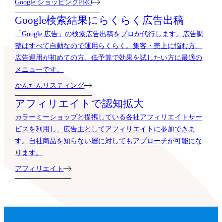
Google ショッピングPRO
Google検索結果に
らくらく広告出稿
「Google 広告」の検索広告出稿をプロが代行します。広告調
整はすべて自動なので運用らくらく。集客・売上に悩む方、
広告運用が初めての方、低予算で効果を試したい方に最適の
メニューです。
かんたんリスティング
アフィリエイトで
認知拡大
カラーミーショップと提携している各社アフィリエイトサー
ビスを利用し、広告主としてアフィリエイトに参加できま
す。自社商品を知らない層に対してもアプローチが可能にな
ります。
アフィリエイト