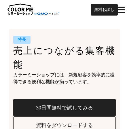
無料お試し
特長
売上につながる
集客機
能
カラーミーショップには、
新規顧客を効率的に獲
得できる
便利な機能が揃っています。
30日間無料で試してみる
資料をダウンロードする