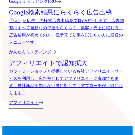
Google ショッピングPRO
Google検索結果に
らくらく広告出稿
「Google 広告」の検索広告出稿をプロが代行します。広告調
整はすべて自動なので運用らくらく。集客・売上に悩む方、
広告運用が初めての方、低予算で効果を試したい方に最適の
メニューです。
かんたんリスティング
アフィリエイトで
認知拡大
カラーミーショップと提携している各社アフィリエイトサー
ビスを利用し、広告主としてアフィリエイトに参加できま
す。自社商品を知らない層に対してもアプローチが可能にな
ります。
アフィリエイト