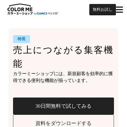
無料お試し
特長
売上につながる
集客機
能
カラーミーショップには、
新規顧客を効率的に獲
得できる
便利な機能が揃っています。
30日間無料で試してみる
資料をダウンロードする