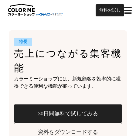
無料お試し
特長
売上につながる
集客機
能
カラーミーショップには、
新規顧客を効率的に獲
得できる
便利な機能が揃っています。
30日間無料で試してみる
資料をダウンロードする