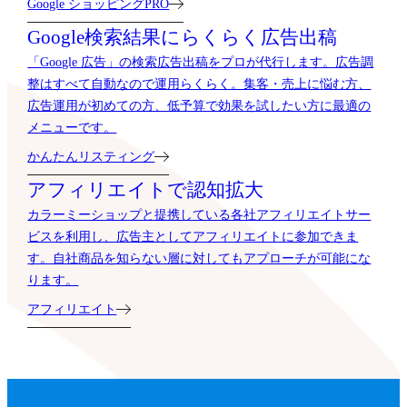
Google ショッピングPRO
Google検索結果に
らくらく広告出稿
「Google 広告」の検索広告出稿をプロが代行します。広告調
整はすべて自動なので運用らくらく。集客・売上に悩む方、
広告運用が初めての方、低予算で効果を試したい方に最適の
メニューです。
かんたんリスティング
アフィリエイトで
認知拡大
カラーミーショップと提携している各社アフィリエイトサー
ビスを利用し、広告主としてアフィリエイトに参加できま
す。自社商品を知らない層に対してもアプローチが可能にな
ります。
アフィリエイト