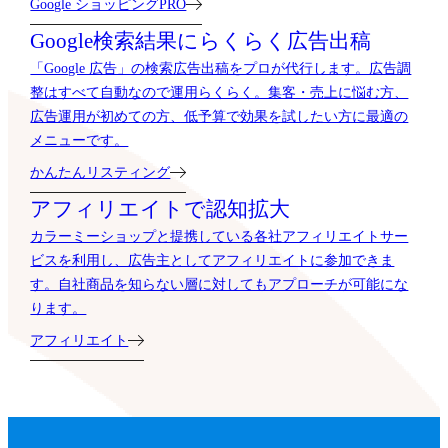
Google ショッピングPRO
Google検索結果に
らくらく広告出稿
「Google 広告」の検索広告出稿をプロが代行します。広告調
整はすべて自動なので運用らくらく。集客・売上に悩む方、
広告運用が初めての方、低予算で効果を試したい方に最適の
メニューです。
かんたんリスティング
アフィリエイトで
認知拡大
カラーミーショップと提携している各社アフィリエイトサー
ビスを利用し、広告主としてアフィリエイトに参加できま
す。自社商品を知らない層に対してもアプローチが可能にな
ります。
アフィリエイト