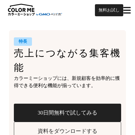
無料お試し
特長
売上につながる
集客機
能
カラーミーショップには、
新規顧客を効率的に獲
得できる
便利な機能が揃っています。
30日間無料で試してみる
資料をダウンロードする