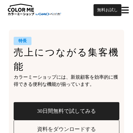
無料お試し
特長
売上につながる
集客機
能
カラーミーショップには、
新規顧客を効率的に獲
得できる
便利な機能が揃っています。
30日間無料で試してみる
資料をダウンロードする