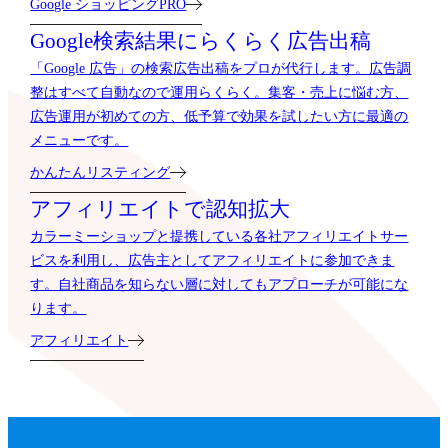
Google ショッピングPRO
Google検索結果に
らくらく広告出稿
「Google 広告」の検索広告出稿をプロが代行します。広告調
整はすべて自動なので運用らくらく。集客・売上に悩む方、
広告運用が初めての方、低予算で効果を試したい方に最適の
メニューです。
かんたんリスティング
アフィリエイトで
認知拡大
カラーミーショップと提携している各社アフィリエイトサー
ビスを利用し、広告主としてアフィリエイトに参加できま
す。自社商品を知らない層に対してもアプローチが可能にな
ります。
アフィリエイト