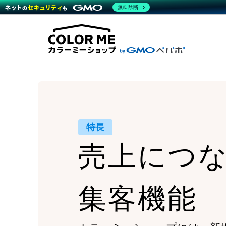
商材一覧を見る
無料診断
Wor
代行
運営サポート
機能一覧を見る
プラ
越境
料金
事例
デザ
事例
サポート一覧を見る
プレ
ブラ
事例
設定
プラン・料金一覧を見る
ラー
お役立ち資料を見る
さま
ショ
開発
レギ
売上
ショ
顧客
特長
モバ
売上につ
複数
集客機能