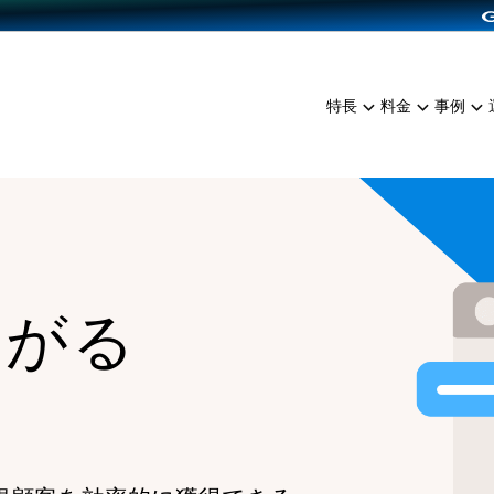
dPress導入
雑貨販売
サービスを見る
運営ノウハウを見る
ンを見る
プランを比較する
EC（海外販売）
を見る
事例資料をみる
イン制作代行
イベント・セミナー
ミアム
料金シミュレーション
特長
料金
事例
ンディングの強化
インタビュー
食品
代行
コミュニティイベントCart
ジ
他社サービスとの比較
ざまな販売方法
ップ事例
ファッション
・API連携代行
よむよむカラーミー
ュラー
につながる集客
雑貨
YouTubeチャンネル
ッピングカート
ロイヤリティを向上
イルアプリ
ながる
店舗との連携