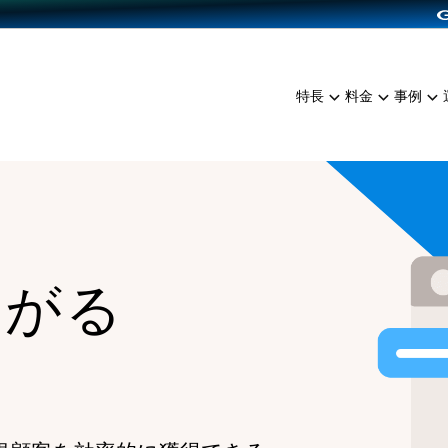
dPress導入
雑貨販売
サービスを見る
運営ノウハウを見る
ンを見る
プランを比較する
EC（海外販売）
を見る
事例資料をみる
イン制作代行
イベント・セミナー
ミアム
料金シミュレーション
特長
料金
事例
ンディングの強化
インタビュー
食品
代行
コミュニティイベントCart
ジ
他社サービスとの比較
ざまな販売方法
ップ事例
ファッション
・API連携代行
よむよむカラーミー
ュラー
につながる集客
雑貨
YouTubeチャンネル
ッピングカート
ロイヤリティを向上
イルアプリ
ながる
店舗との連携