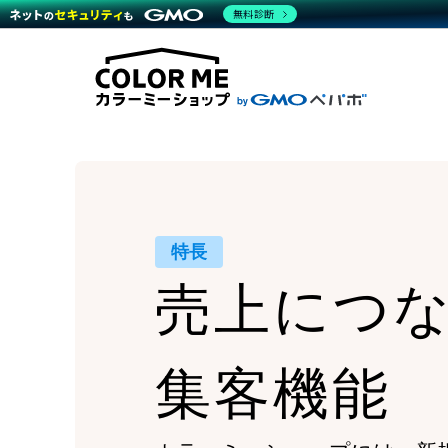
商材一覧を見る
無料診断
Wor
代行
運営サポート
機能一覧を見る
プラ
越境
料金
事例
デザ
事例
サポート一覧を見る
プレ
ブラ
事例
設定
プラン・料金一覧を見る
ラー
お役立ち資料を見る
さま
ショ
開発
レギ
売上
ショ
顧客
特長
モバ
売上につ
複数
集客機能