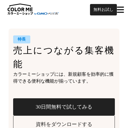
無料お試し
特長
売上につながる
集客機
能
カラーミーショップには、
新規顧客を効率的に獲
得できる
便利な機能が揃っています。
30日間無料で試してみる
資料をダウンロードする