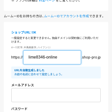
※ プランの詳細は
料金ページ
をご覧ください。
ムームーIDをお持ちの方は、
ムームーIDでアカウントを作成
できます。
ショップURL：OK
一度設定すると変更できません。独自ドメインは契約後にご利用いただ
けます。
4～15文字、半角英数字、ハイフン（-）
https://
.shop-pro.jp
URLを自動生成しました
お店の名前に合わせて設定しましょう。
メールアドレス
パスワード