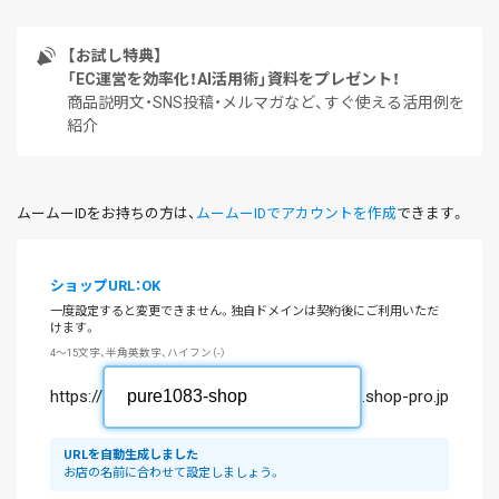
【お試し特典】
「EC運営を効率化！AI活用術」資料をプレゼント！
商品説明文・SNS投稿・メルマガなど、すぐ使える活用例を
紹介
ムームーIDをお持ちの方は、
ムームーIDでアカウントを作成
できます。
ショップURL：OK
一度設定すると変更できません。独自ドメインは契約後にご利用いただ
けます。
4～15文字、半角英数字、ハイフン（-）
https://
.shop-pro.jp
URLを自動生成しました
お店の名前に合わせて設定しましょう。