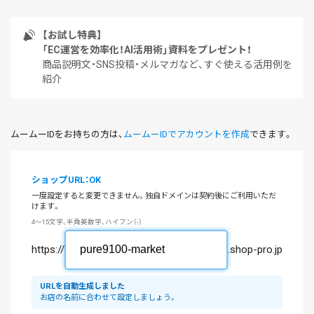
【お試し特典】
「EC運営を効率化！AI活用術」資料をプレゼント！
商品説明文・SNS投稿・メルマガなど、すぐ使える活用例を
紹介
ムームーIDをお持ちの方は、
ムームーIDでアカウントを作成
できます。
ショップURL：OK
一度設定すると変更できません。独自ドメインは契約後にご利用いただ
けます。
4～15文字、半角英数字、ハイフン（-）
https://
.shop-pro.jp
URLを自動生成しました
お店の名前に合わせて設定しましょう。