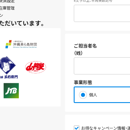
決済設定
8文字以上、半角英数記号
在庫管理
ン
ただいています。
ご担当者名
（姓）
事業形態
個人
お得なキャンペーン情報・