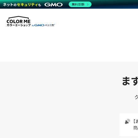
無料診断
まず
【
商