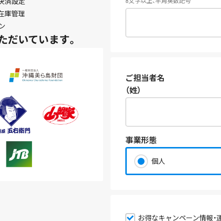
決済設定
8文字以上、半角英数記号
在庫管理
ン
ただいています。
ご担当者名
（姓）
事業形態
個人
お得なキャンペーン情報・