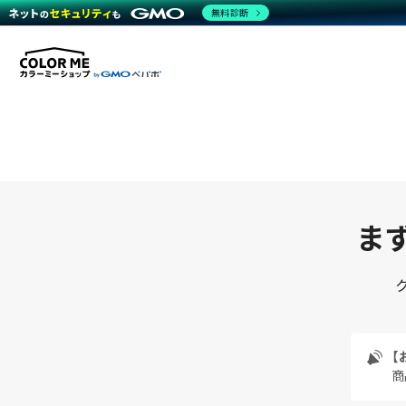
無料診断
まず
【
商