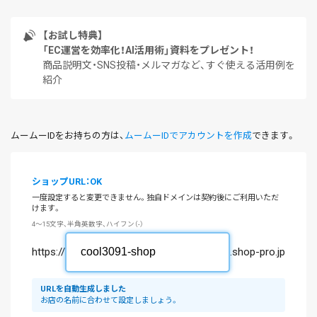
【お試し特典】
「EC運営を効率化！AI活用術」資料をプレゼント！
商品説明文・SNS投稿・メルマガなど、すぐ使える活用例を
紹介
ムームーIDをお持ちの方は、
ムームーIDでアカウントを作成
できます。
ショップURL：OK
一度設定すると変更できません。独自ドメインは契約後にご利用いただ
けます。
4～15文字、半角英数字、ハイフン（-）
https://
.shop-pro.jp
URLを自動生成しました
お店の名前に合わせて設定しましょう。