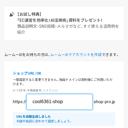
【お試し特典】
「EC運営を効率化！AI活用術」資料をプレゼント！
商品説明文・SNS投稿・メルマガなど、すぐ使える活用例を
紹介
ムームーIDをお持ちの方は、
ムームーIDでアカウントを作成
できます。
ショップURL：OK
一度設定すると変更できません。独自ドメインは契約後にご利用いただ
けます。
4～15文字、半角英数字、ハイフン（-）
https://
.shop-pro.jp
URLを自動生成しました
お店の名前に合わせて設定しましょう。