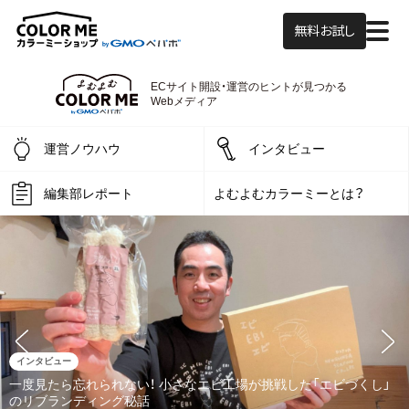
無料お試し
よむよむカラーミ
ECサイト開設・運営の
ヒントが見つかる
Webメディア
運営ノウハウ
インタビュー
編集部レポート
よむよむカラーミーとは？
インタビュー
一度見たら忘れられない！ 小さなエビ工場が挑戦した「エビづくし」
のリブランディング秘話