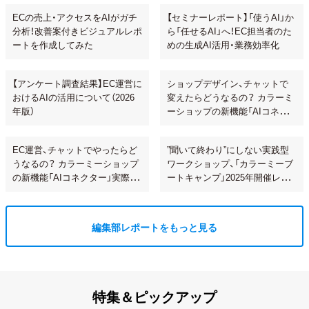
ECの売上・アクセスをAIがガチ
【セミナーレポート】「使うAI」か
分析！改善案付きビジュアルレポ
ら「任せるAI」へ！EC担当者のた
ートを作成してみた
めの生成AI活用・業務効率化
【アンケート調査結果】EC運営に
ショップデザイン、チャットで
おけるAIの活用について（2026
変えたらどうなるの？ カラーミ
年版）
ーショップの新機能「AIコネク
ター」で試してみた
EC運営、チャットでやったらど
”聞いて終わり”にしない実践型
うなるの？ カラーミーショップ
ワークショップ、「カラーミーブ
の新機能「AIコネクター」実際に
ートキャンプ」2025年開催レポ
使ってみた
ート！
編集部レポートをもっと見る
特集＆ピックアップ