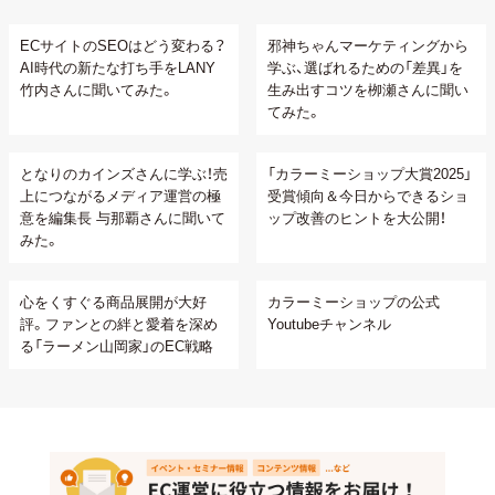
ECサイトのSEOはどう変わる？
邪神ちゃんマーケティングから
AI時代の新たな打ち手をLANY
学ぶ、選ばれるための「差異」を
竹内さんに聞いてみた。
生み出すコツを栁瀬さんに聞い
てみた。
となりのカインズさんに学ぶ！売
「カラーミーショップ大賞2025」
上につながるメディア運営の極
受賞傾向＆今日からできるショ
意を編集長 与那覇さんに聞いて
ップ改善のヒントを大公開！
みた。
心をくすぐる商品展開が大好
カラーミーショップの公式
評。ファンとの絆と愛着を深め
Youtubeチャンネル
る「ラーメン山岡家」のEC戦略