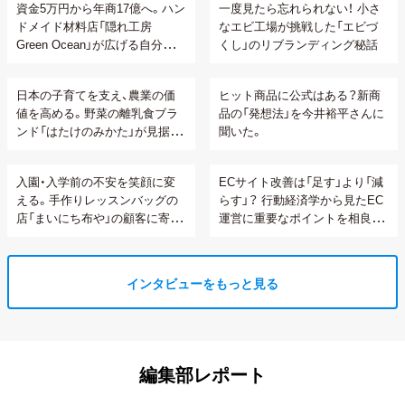
資金5万円から年商17億へ。ハン
一度見たら忘れられない！ 小さ
ドメイド材料店「隠れ工房
なエビ工場が挑戦した「エビづ
Green Ocean」が広げる自分らし
くし」のリブランディング秘話
い生き方の可能性
日本の子育てを支え、農業の価
ヒット商品に公式はある？新商
値を高める。野菜の離乳食ブラ
品の「発想法」を今井裕平さんに
ンド「はたけのみかた」が見据え
聞いた。
る顧客との関係性構築
入園・入学前の不安を笑顔に変
ECサイト改善は「足す」より「減
える。手作りレッスンバッグの
らす」？ 行動経済学から見たEC
店「まいにち布や」の顧客に寄り
運営に重要なポイントを相良さ
添うオーダーメイド接客
んに聞いてみた。
インタビューをもっと見る
編集部レポート