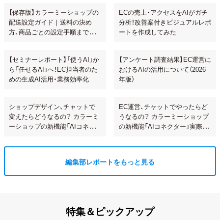
【保存版】カラーミーショップの
ECの売上・アクセスをAIがガチ
配送設定ガイド｜送料の決め
分析！改善案付きビジュアルレポ
方、商品ごとの設定手順まで解
ートを作成してみた
説！
【セミナーレポート】「使うAI」か
【アンケート調査結果】EC運営に
ら「任せるAI」へ！EC担当者のた
おけるAIの活用について（2026
めの生成AI活用・業務効率化
年版）
ショップデザイン、チャットで
EC運営、チャットでやったらど
変えたらどうなるの？ カラーミ
うなるの？ カラーミーショップ
ーショップの新機能「AIコネク
の新機能「AIコネクター」実際に
ター」で試してみた
使ってみた
編集部レポートをもっと見る
特集＆ピックアップ