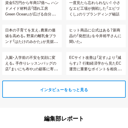
資金5万円から年商17億へ。ハン
一度見たら忘れられない！ 小さ
ドメイド材料店「隠れ工房
なエビ工場が挑戦した「エビづ
Green Ocean」が広げる自分らし
くし」のリブランディング秘話
い生き方の可能性
日本の子育てを支え、農業の価
ヒット商品に公式はある？新商
値を高める。野菜の離乳食ブラ
品の「発想法」を今井裕平さんに
ンド「はたけのみかた」が見据え
聞いた。
る顧客との関係性構築
入園・入学前の不安を笑顔に変
ECサイト改善は「足す」より「減
える。手作りレッスンバッグの
らす」？ 行動経済学から見たEC
店「まいにち布や」の顧客に寄り
運営に重要なポイントを相良さ
添うオーダーメイド接客
んに聞いてみた。
インタビューをもっと見る
編集部レポート