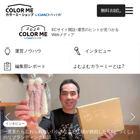
無料お試し
よむよむカラーミ
ECサイト開設・運営の
ヒントが見つかる
Webメディア
運営ノウハウ
インタビュー
編集部レポート
よむよむカラーミーとは？
インタビュー
一度見たら忘れられない！ 小さなエビ工場が挑戦した「エビづくし」
のリブランディング秘話