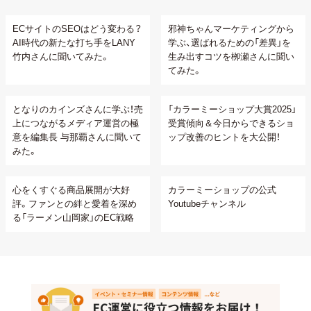
ECサイトのSEOはどう変わる？
邪神ちゃんマーケティングから
AI時代の新たな打ち手をLANY
学ぶ、選ばれるための「差異」を
竹内さんに聞いてみた。
生み出すコツを栁瀬さんに聞い
てみた。
となりのカインズさんに学ぶ！売
「カラーミーショップ大賞2025」
上につながるメディア運営の極
受賞傾向＆今日からできるショ
意を編集長 与那覇さんに聞いて
ップ改善のヒントを大公開！
みた。
心をくすぐる商品展開が大好
カラーミーショップの公式
評。ファンとの絆と愛着を深め
Youtubeチャンネル
る「ラーメン山岡家」のEC戦略