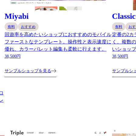
Miyabi
Classic
有料
おすすめ
有料
おす
回遊率を高めたいショップにおすすめのモバイル
定番の2カ
ファーストなテンプレート。操作性と表示速度に
く、複数
優れ、カラーパレット編集も柔軟に行えます。
いショッ
38,500円
38,500円
サンプルショップを見る
サンプルシ
コ
レ