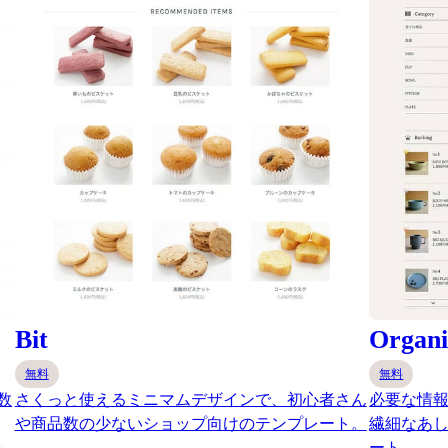
Bit
Organi
無料
無料
数
さくっと使えるミニマムデザインで、初心者さん
必要な情報
や商品数の少ないショップ向けのテンプレート。
繊細なあ
ート。