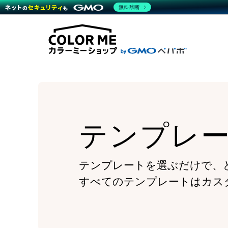
商材一覧を見る
無料診断
Wor
代行
運営サポート
機能一覧を見る
プラ
越境
料金
事例
デザ
事例
サポート一覧を見る
プレ
ブラ
事例
設定
プラン・料金一覧を見る
ラー
お役立ち資料を見る
さま
ショ
開発
レギ
売上
ショ
テンプレ
顧客
モバ
複数
テンプレートを選ぶだけで、
すべてのテンプレートはカス