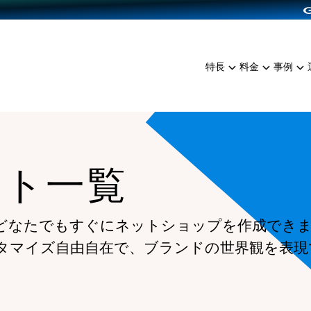
dPress導入
雑貨販売
サービスを見る
運営ノウハウを見る
ンを見る
プランを比較する
EC（海外販売）
を見る
事例資料をみる
イン制作代行
イベント・セミナー
ミアム
料金シミュレーション
特長
料金
事例
ンディングの強化
インタビュー
食品
代行
コミュニティイベントCart
ジ
他社サービスとの比較
ざまな販売方法
ップ事例
ファッション
・API連携代行
よむよむカラーミー
ュラー
につながる集客
雑貨
YouTubeチャンネル
ッピングカート
ート一覧
ロイヤリティを向上
イルアプリ
店舗との連携
どなたでもすぐにネットショップを作成でき
タマイズ自由自在で、ブランドの世界観を表現