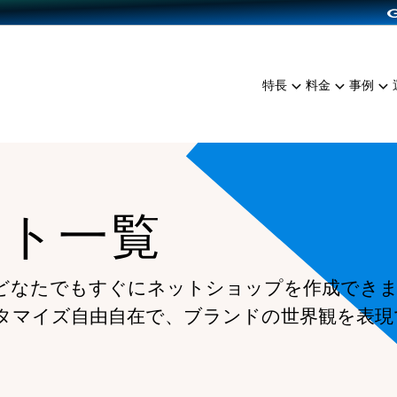
dPress導入
雑貨販売
サービスを見る
運営ノウハウを見る
ンを見る
プランを比較する
EC（海外販売）
を見る
事例資料をみる
イン制作代行
イベント・セミナー
ミアム
料金シミュレーション
特長
料金
事例
ンディングの強化
インタビュー
食品
代行
コミュニティイベントCart
ジ
他社サービスとの比較
ざまな販売方法
ップ事例
ファッション
・API連携代行
よむよむカラーミー
ュラー
につながる集客
雑貨
YouTubeチャンネル
ッピングカート
ート一覧
ロイヤリティを向上
イルアプリ
店舗との連携
どなたでもすぐにネットショップを作成でき
タマイズ自由自在で、ブランドの世界観を表現