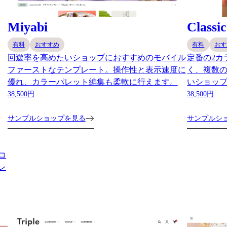
Miyabi
Classic
有料
おすすめ
有料
おす
回遊率を高めたいショップにおすすめのモバイル
定番の2カ
ファーストなテンプレート。操作性と表示速度に
く、複数
優れ、カラーパレット編集も柔軟に行えます。
いショッ
38,500円
38,500円
サンプルショップを見る
サンプルシ
コ
レ