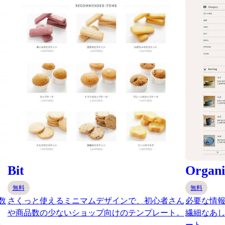
Bit
Organi
無料
無料
数
さくっと使えるミニマムデザインで、初心者さん
必要な情報
や商品数の少ないショップ向けのテンプレート。
繊細なあ
ート。