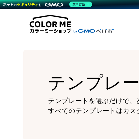
商材一覧を見る
無料診断
Wor
代行
運営サポート
機能一覧を見る
プラ
越境
料金
事例
デザ
事例
サポート一覧を見る
プレ
ブラ
事例
設定
プラン・料金一覧を見る
ラー
お役立ち資料を見る
さま
ショ
開発
レギ
売上
ショ
テンプレ
顧客
モバ
複数
テンプレートを選ぶだけで、
すべてのテンプレートはカス