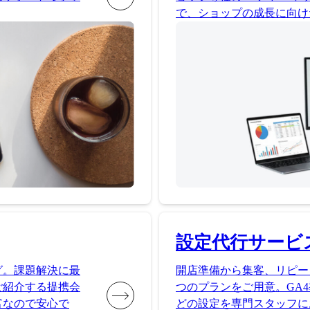
で、ショップの成長に向け
設定代行サービ
グ。課題解決に最
開店準備から集客、リピー
ご紹介する提携会
つのプランをご用意。GA4
富なので安心で
どの設定を専門スタッフに