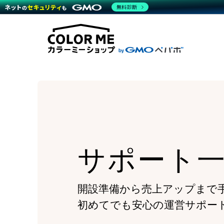
商材一覧を見る
無料診断
Wor
代行
運営サポート
機能一覧を見る
プラ
越境
料金
事例
デザ
事例
サポート一覧を見る
プレ
ブラ
事例
設定
プラン・料金一覧を見る
ラー
お役立ち資料を見る
さま
ショ
開発
レギ
売上
ショ
顧客
モバ
サポート
複数
開設準備から売上アップまで
初めてでも安心の運営サポー