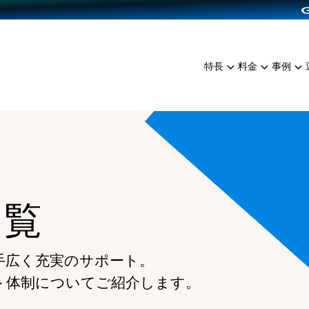
dPress導入
雑貨販売
サービスを見る
運営ノウハウを見る
ンを見る
プランを比較する
EC（海外販売）
を見る
事例資料をみる
イン制作代行
イベント・セミナー
ミアム
料金シミュレーション
特長
料金
事例
ンディングの強化
インタビュー
食品
代行
コミュニティイベントCart
ジ
他社サービスとの比較
ざまな販売方法
ップ事例
ファッション
・API連携代行
よむよむカラーミー
ュラー
につながる集客
雑貨
YouTubeチャンネル
ッピングカート
ロイヤリティを向上
イルアプリ
一覧
店舗との連携
手広く充実のサポート。
ト体制についてご紹介します。