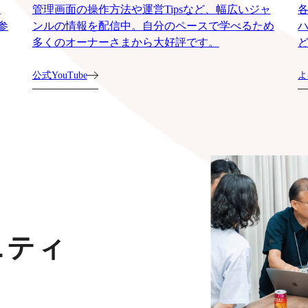
運
管理画面の操作方法や運営Tipsなど、幅広いジャ
参
ンルの情報を配信中。自分のペースで学べるため
多くのオーナーさまから大好評です。
公式YouTube
よ
ニティ