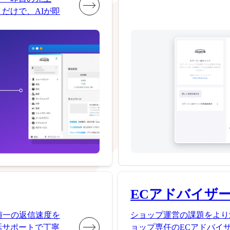
だけで、AIが即
ECアドバイザ
随一の返信速度を
ショップ運営の課題をより
話サポートで丁寧
ョップ専任のECアドバイ