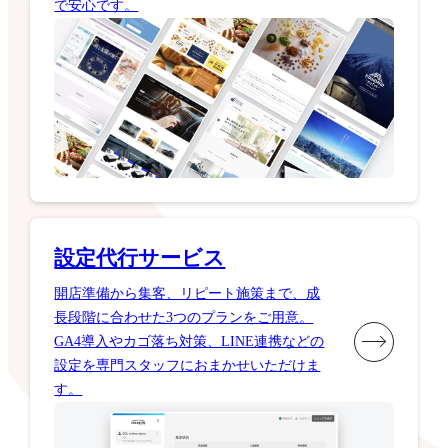
で安心です。
設定代行サービス
開店準備から集客、リピート施策まで、成
長段階に合わせた3つのプランをご用意。
GA4導入やカゴ落ち対策、LINE連携などの
設定を専門スタッフにおまかせいただけま
す。