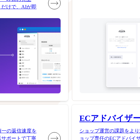
だけで、AIが即
ECアドバイザ
随一の返信速度を
ショップ運営の課題をより
話サポートで丁寧
ョップ専任のECアドバイ