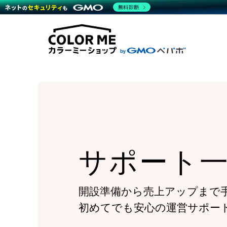
商材一覧を見る
無料診断
Wor
代行
運営サポート
機能一覧を見る
プラ
越境
料金
事例
デザ
事例
サポート一覧を見る
プレ
ブラ
事例
設定
プラン・料金一覧を見る
ラー
お役立ち資料を見る
さま
ショ
開発
レギ
売上
ショ
顧客
モバ
サポート
複数
開設準備から売上アップまで
初めてでも安心の運営サポー