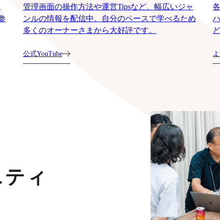
運
管理画面の操作方法や運営Tipsなど、幅広いジャ
参
ンルの情報を配信中。自分のペースで学べるため
多くのオーナーさまから大好評です。
公式YouTube
よ
ニティ