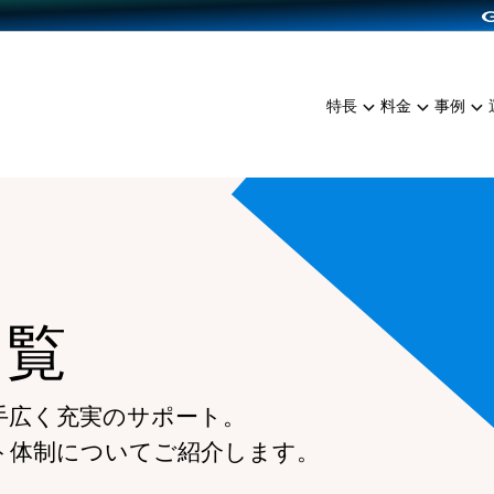
dPress導入
雑貨販売
サービスを見る
運営ノウハウを見る
ンを見る
プランを比較する
EC（海外販売）
を見る
事例資料をみる
イン制作代行
イベント・セミナー
ミアム
料金シミュレーション
特長
料金
事例
ンディングの強化
インタビュー
食品
代行
コミュニティイベントCart
ジ
他社サービスとの比較
ざまな販売方法
ップ事例
ファッション
・API連携代行
よむよむカラーミー
ュラー
につながる集客
雑貨
YouTubeチャンネル
ッピングカート
ロイヤリティを向上
イルアプリ
一覧
店舗との連携
手広く充実のサポート。
ト体制についてご紹介します。