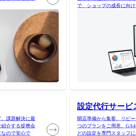
で、ショップの成長に向け
設定代行サービ
グ。課題解決に最
開店準備から集客、リピー
ご紹介する提携会
つのプランをご用意。GA4
富なので安心で
どの設定を専門スタッフに