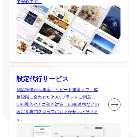
で安心です。
設定代行サービス
開店準備から集客、リピート施策まで、成
長段階に合わせた3つのプランをご用意。
GA4導入やカゴ落ち対策、LINE連携などの
設定を専門スタッフにおまかせいただけま
す。